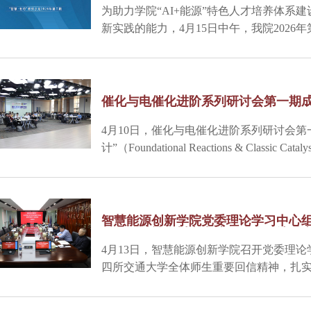
为助力学院“AI+能源”特色人才培养体系
新实践的能力，4月15日中午，我院2026
师，助力学生创新——PRP与大创项目专
办。本次沙龙特邀上海交通大学管斌教授
博士后及学生创新中心等相关部门工作人
常陈叶主持。
催化与电催化进阶系列研讨会第一期
4月10日，催化与电催化进阶系列研讨会第
计”（Foundational Reactions & Class
告厅顺利落幕。本次活动特邀北京化工大
军教授担任主讲嘉宾，学院相关研究方向师
动由学院讲席教授Nicolas Alonso-Vante主
智慧能源创新学院党委理论学习中心
要回信精神暨树立和践行正确政绩观
4月13日，智慧能源创新学院召开党委理
四所交通大学全体师生重要回信精神，扎
讨。会议由党委书记朱晓红主持。