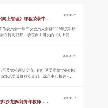
2026-04-26
《向上管理》课程荣获中国
工作委员会一届三次会员大会暨2025年度科研
流会在昆明召开。学院自主研发的《向上管
选为全国首次，首批入选金牌课程10门。中国
会主任、培训工作委员会会长袁汝涛，云南省
明市总工会党组成员、副主席赵勇出席会议。
2026-04-26
课堂建设经验分享。
闵行区委党校调研交流。闵行区委党校常务副校
训市场总监葛群燕及支部、综合中心相关人员
2026-04-16
教师沙龙|赋能青年教师，助
指导