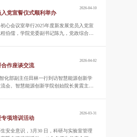
2026-04-10
员入党宣誓仪式顺利举办
初心会议室举行2025年度新发展党员入党宣
记程伯儒，学院党委副书记陈九，党政综合办
25年度新发展师生党员共同出席。仪式由陈九
2026-04-02
研合作座谈交流
科技与数智化部副主任田林一行到访智慧能源创新学
交流会。智慧能源创新学院创始院长黄震主持
融合党委书记、董事长朱晓东，中央研究院党
员、副总经理、总工程师郭荣，人才院副院长
，副院长邰能灵，党委副书记陈九，副院长吴
2026-03-31
会，共绘合作蓝图。
暨专项培训活动
安全意识，3月30 日，科研与实验室管理