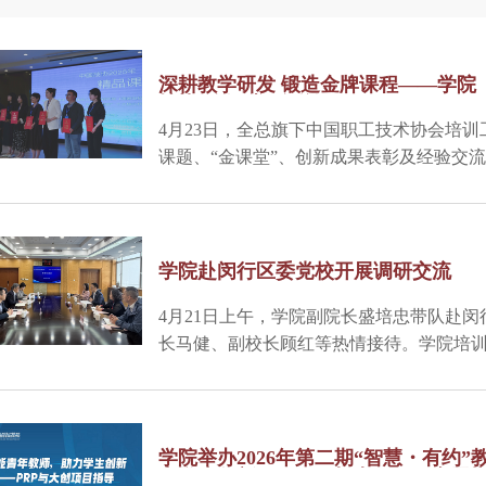
深耕教学研发 锻造金牌课程——学院
技协“金课堂”金牌课程
4月23日，全总旗下中国职工技术协会培训
课题、“金课堂”、创新成果表彰及经验交
理》课程荣获“金课堂”金牌课程。本次评
职工技术协会副理事长、产教研融合委员
总工会原副主席、一级巡视员杨卫中，昆
学院培训市场总监葛群燕受邀参会并作金
学院赴闵行区委党校开展调研交流
4月21日上午，学院副院长盛培忠带队赴
长马健、副校长顾红等热情接待。学院培
参加调研。
学院举办2026年第二期“智慧・有约”
力学生创新——PRP与大创项目专题