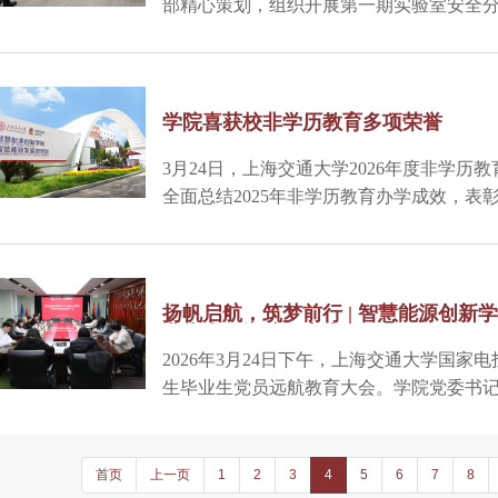
部精心策划，组织开展第一期实验室安全分
与。学院分管副院长邰能灵出席活动并作
学院喜获校非学历教育多项荣誉
3月24日，上海交通大学2026年度非学
全面总结2025年非学历教育办学成效，
实力，延续多年来非学历教育办学佳绩，斩获
荣誉。学院副院长盛培忠，综合事务中心
扬帆启航，筑梦前行 | 智慧能源创新学
业生党员远航教育大会
2026年3月24日下午，上海交通大学国家
生毕业生党员远航教育大会。学院党委书
书记费洪波，学生工作部教师以及全体20
陈九主持。
首页
上一页
1
2
3
4
5
6
7
8