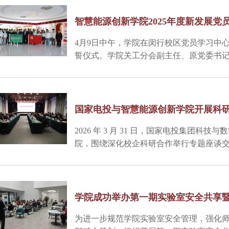
智慧能源创新学院2025年度新发展党
4月9日中午，学院在闵行校区党员学习中心
誓仪式。学院关工分会副主任、原党委书
公室及学生工作部相关教师，以及全体20
主持。
国家电投与智慧能源创新学院开展科
2026 年 3 月 31 日，国家电投集团
院，围绕深化校企科研合作举行专题座谈
会议。电投数科董事长、党委书记、中能
委委员、副总经理鲁仰辉，能研院党委委
秦岭，智慧能源创新学院党委书记朱晓红
洋，党委副书记费洪波及相关部门代表参
学院成功举办第一期实验室安全共享
为进一步规范学院实验室安全管理，强化师生