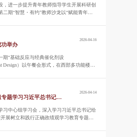
建设，进一步提升青年教师指导学生开展科研创
年第二期“智慧・有约”教师沙龙以“赋能青年教
题指导”为主题，在西部多功能楼报告厅顺利举
主讲，学院党委副书记陈九、学院青年教师、
员共同参与本次活动。沙龙由人力资源部主任
2026-04-16
成功举办
一期“基础反应与经典催化剂设
ic Catalyst Design）以午餐会形式，在西部多功能楼报
学化学学院科研副院长、应用化学系主任冯拥
生、职能部门工作人员共计30余人参会，活
持。
2026-04-14
组专题学习习近平总书记重
专题研讨
论学习中心组学习会，深入学习习近平总书记给
实开展树立和践行正确政绩观学习教育专题研