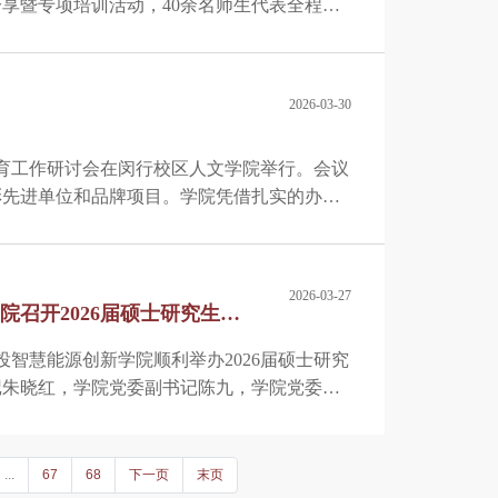
享暨专项培训活动，40余名师生代表全程参
动员讲话。
2026-03-30
历教育工作研讨会在闵行校区人文学院举行。会议
表彰先进单位和品牌项目。学院凭借扎实的办学
“优秀办学奖”“年度卓越奖”“品牌项目”三项
主任参会。
2026-03-27
院召开2026届硕士研究生毕
电投智慧能源创新学院顺利举办2026届硕士研究
记朱晓红，学院党委副书记陈九，学院党委副
26届硕士研究生毕业生党员参加会议。会议由
...
67
68
下一页
末页