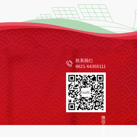
联系我们
8621-64355111
微
信
公
众
号