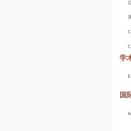
公
开
C
C
学
E
国
ba