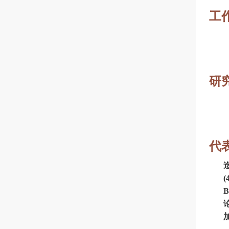
工
研
代
(
B