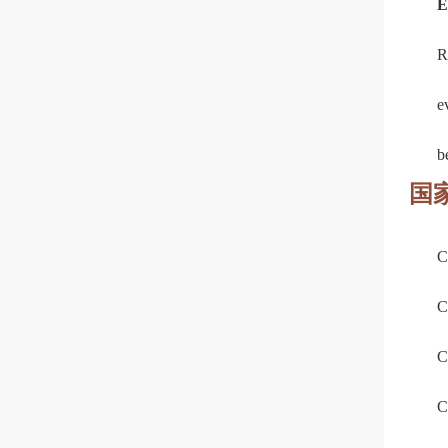
E
R
e
b
国
C
C
C
C