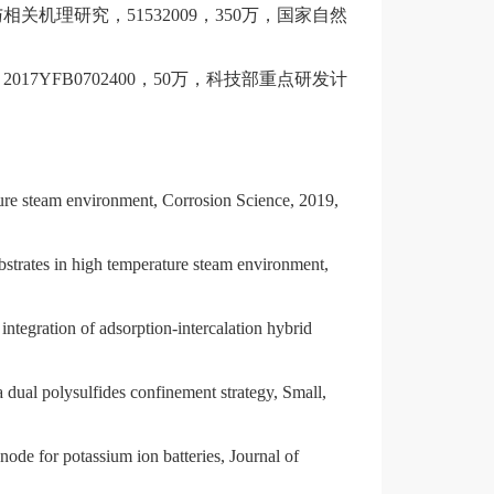
与相关机理研究，51532009，350万，国家自然
2017YFB0702400，50万，科技部重点研发计
ure steam environment, Corrosion Science, 2019,
bstrates in high temperature steam environment,
ntegration of adsorption-intercalation hybrid
a dual polysulfides confinement strategy, Small,
ode for potassium ion batteries, Journal of