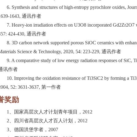
6. Synthesis and structures of high-entropy pyrochlore oxides, Jou
1639-1643, 通讯作者
7. Heavy-ion irradiation effects on U3O8 incorporated Gd2Zr2O7 w
357: 424-430, 通讯作者
8. 3D carbon network supported porous SiOC ceramics with enhanc
Materials Science & Technology, 2020, 54: 223-229, 通讯作者
9. A comparative study of low energy radiation responses of SiC, T
通讯作者
10. Improving the oxidation resistance of Ti3SiC2 by forming a Ti3
2004, 52: 3631-3637, 第一作者
誉奖励
1、国家高层次人才计划青年项目，2012
2、四川省高层次人才百人计划，2012
3、德国洪堡学者，2007