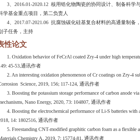
3、2016.01-2020.12 核用锆化物陶瓷的协同设计、制备科学
科学基金重点项目，第二负责人
4、2017.07-2021.06 抗腐蚀碳化硅基复合材料的高通量制备，
划子任务，主持
表性论文
1. Oxidation behavior of FeCrAl coated Zry-4 under high temperat
149: 45-53,通讯作者
2. An interesting oxidation phenomenon of Cr coatings on Zry-4 su
Corrosion Science, 2019, 156; 117-124, 通讯作者
3. Boosting the potassium storage performance of carbon anode via i
mechanisms, Nano Energy, 2020, 73: 104807, 通讯作者
4. Boosting the electrochemical performance of Li-S batteries with 
2018, 14: 1802516, 通讯作者
5. Freestanding CNT-modified graphitic carbon foam as a flexible an
Materials Chemistry A, 2019, 7: 15774-81, 通讯作者