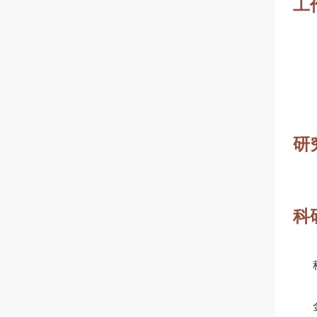
工
研
科