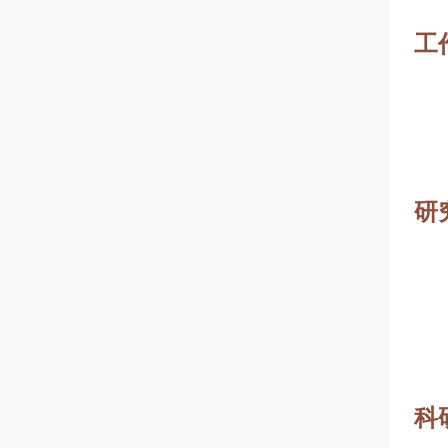
工
研
科