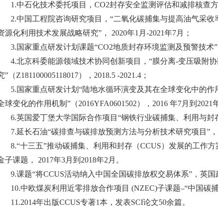
1.中石化技术委托项目，CO2封存安全监测评估和减排核查方法研
2.中国工程院咨询研究项目，“二氧化碳捕集与提高油气采收
资源化利用技术发展战略研究”， 2020年1月-2021年7月；
3.国家重点研发计划课题“CO2地质封存环境监测及预警技术”（2018YF
4.北京科委能源领域技术协同创新项目，“膜分离-变压吸附
究”（Z181100005118017），2018.5 -2021.4；
5.国家重点研发计划“陆地水循环演变及其在全球变化中的作
全球变化的作用机制”（2016YFA0601502），2016 年7月到2021
6.英国爱丁堡大学国际合作项目“钢铁行业碳捕集、利用与封存研究
7.延长石油“碳排查与碳排放预测方法与分析技术研究项目”，201
8.“十三五”推动碳捕集、利用和封存（CCUS）发展的工作
金子课题， 2017年3月到2018年2月。
9.课题“将CCUS活动纳入中国全国碳排放权交易体系”，英国政府
10.中欧煤炭利用近零排放合作项目 (NZEC)子课题–“
11.2014年出版CCUS专著1本，发表SCI论文50余篇。